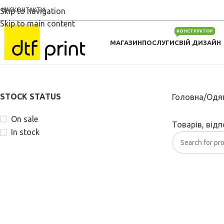
 НАС
Skip to navigation
КОНТАКТИ
Skip to main content
КОНСТРУКТОР
МАГАЗИН
ПОСЛУГИ
СВІЙ ДИЗАЙН
STOCK STATUS
Головна
Одяг
On sale
Товарів, від
In stock