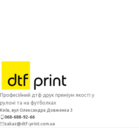
Професійний дтф друк преміум якості у
рулоні та на футболках
Київ, вул Олександра Довженка 3
068-688-92-66
zakaz@dtf-print.com.ua