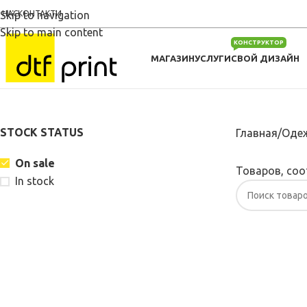
 НАС
Skip to navigation
КОНТАКТИ
Skip to main content
КОНСТРУКТОР
МАГАЗИН
УСЛУГИ
СВОЙ ДИЗАЙН
STOCK STATUS
Главная
Одеж
On sale
Товаров, соо
In stock