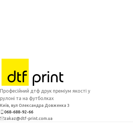
Професійний дтф друк преміум якості у
рулоні та на футболках
Київ, вул Олександра Довженка 3
068-688-92-66
zakaz@dtf-print.com.ua