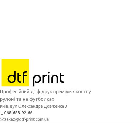
Професійний дтф друк преміум якості у
рулоні та на футболках
Київ, вул Олександра Довженка 3
068-688-92-66
zakaz@dtf-print.com.ua