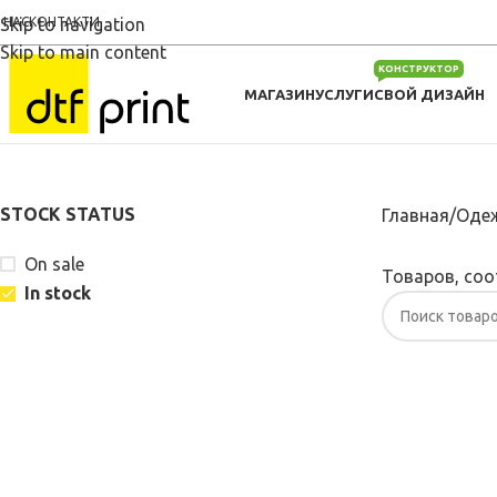
 НАС
Skip to navigation
КОНТАКТИ
Skip to main content
КОНСТРУКТОР
МАГАЗИН
УСЛУГИ
СВОЙ ДИЗАЙН
STOCK STATUS
Главная
Одеж
On sale
Товаров, соо
In stock