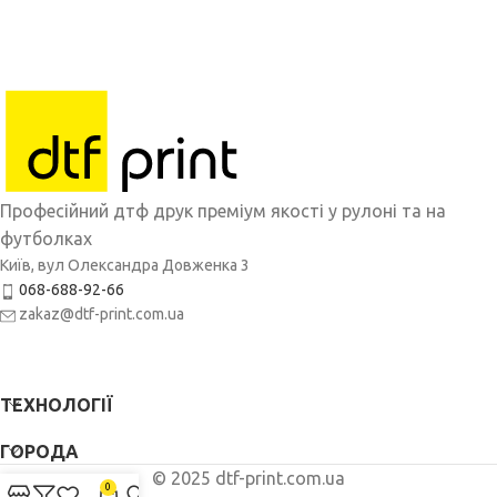
Професійний дтф друк преміум якості у рулоні та на
футболках
Київ, вул Олександра Довженка 3
068-688-92-66
zakaz@dtf-print.com.ua
ТЕХНОЛОГІЇ
ГОРОДА
© 2025 dtf-print.com.ua
0