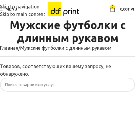
Skip to navigation
0
MENU
0,00
ГРН
Skip to main content
Мужские футболки с
длинным рукавом
Главная
Мужские футболки с длинным рукавом
Товаров, соответствующих вашему запросу, не
обнаружено.