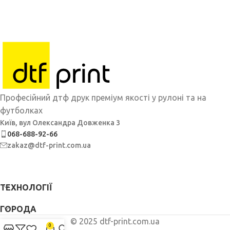
Професійний дтф друк преміум якості у рулоні та на
футболках
Київ, вул Олександра Довженка 3
068-688-92-66
zakaz@dtf-print.com.ua
ТЕХНОЛОГІЇ
ГОРОДА
© 2025 dtf-print.com.ua
0